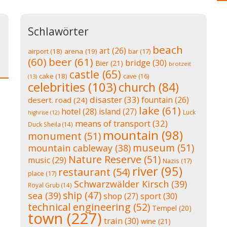
Schlawörter
beach
art
(26)
airport
(18)
arena
(19)
bar
(17)
(60)
beer
(61)
bridge
(30)
Bier
(21)
brotzeit
castle
(65)
cake
(18)
cave
(16)
(13)
celebrities
(103)
church
(84)
disaster
(33)
fountain
(26)
desert. road
(24)
lake
(61)
hotel
(28)
island
(27)
Luck
highrise
(12)
means of transport
(32)
Duck Sheila
(14)
mountain
(98)
monument
(51)
museum
(51)
mountain cableway
(38)
Nature Reserve
(51)
music
(29)
Nazis
(17)
river
(95)
restaurant
(54)
place
(17)
Schwarzwälder Kirsch
(39)
Royal Grub
(14)
ship
(47)
sea
(39)
shop
(27)
sport
(30)
technical engineering
(52)
Tempel
(20)
town
(227)
train
(30)
wine
(21)