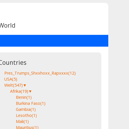
 World
Countries
Pres_Trumps_Shxxhoxx_Rapxxxx
(12)
USA
(5)
Welt
(547)
▼
Afrika
(19)
▼
Benin
(1)
Burkina Faso
(1)
Gambia
(1)
Lesotho
(1)
Mali
(1)
Mauritius
(1)