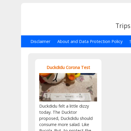
Trips
Disclaimer
About and Data Protection Policy
Duckdidu Corona Test
Duckdidu felt a little dizzy
today. The Ducktor
proposed, Duckdidu should
consume more salad. Like
Rucola. But, to protect the