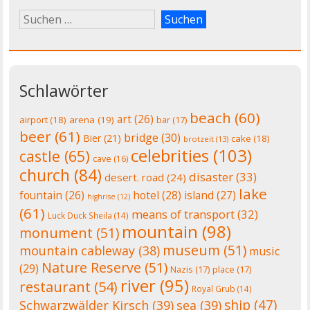
Schlawörter
beach
(60)
art
(26)
airport
(18)
arena
(19)
bar
(17)
beer
(61)
bridge
(30)
Bier
(21)
cake
(18)
brotzeit
(13)
celebrities
(103)
castle
(65)
cave
(16)
church
(84)
disaster
(33)
desert. road
(24)
lake
fountain
(26)
hotel
(28)
island
(27)
highrise
(12)
(61)
means of transport
(32)
Luck Duck Sheila
(14)
mountain
(98)
monument
(51)
museum
(51)
mountain cableway
(38)
music
Nature Reserve
(51)
(29)
Nazis
(17)
place
(17)
river
(95)
restaurant
(54)
Royal Grub
(14)
ship
(47)
Schwarzwälder Kirsch
(39)
sea
(39)