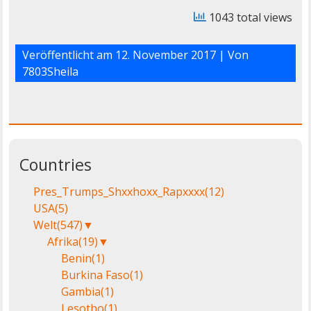
1043 total views
Veröffentlicht am
12. November 2017
| Von
7803Sheila
Countries
Pres_Trumps_Shxxhoxx_Rapxxxx
(12)
USA
(5)
Welt
(547)
▼
Afrika
(19)
▼
Benin
(1)
Burkina Faso
(1)
Gambia
(1)
Lesotho
(1)