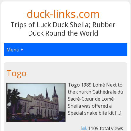
duck-links.com
Trips of Luck Duck Sheila; Rubber
Duck Round the World
Menü +
Togo
Togo 1989 Lomé Next to
the church Cathédrale du
Sacré-Cœur de Lomé
Sheila was offered a
Special snake bite kit […]
1109 total views