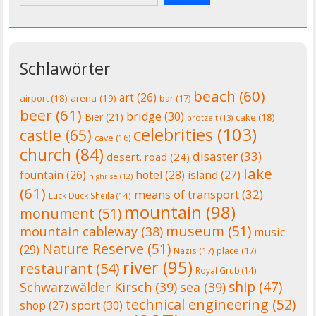
Schlawörter
beach
(60)
art
(26)
airport
(18)
arena
(19)
bar
(17)
beer
(61)
bridge
(30)
Bier
(21)
cake
(18)
brotzeit
(13)
celebrities
(103)
castle
(65)
cave
(16)
church
(84)
disaster
(33)
desert. road
(24)
lake
fountain
(26)
hotel
(28)
island
(27)
highrise
(12)
(61)
means of transport
(32)
Luck Duck Sheila
(14)
mountain
(98)
monument
(51)
museum
(51)
mountain cableway
(38)
music
Nature Reserve
(51)
(29)
Nazis
(17)
place
(17)
river
(95)
restaurant
(54)
Royal Grub
(14)
ship
(47)
Schwarzwälder Kirsch
(39)
sea
(39)
technical engineering
(52)
shop
(27)
sport
(30)