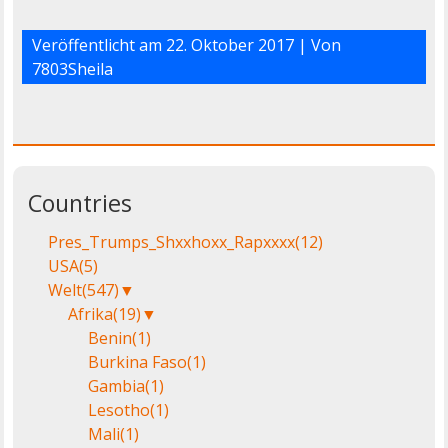
Veröffentlicht am
22. Oktober 2017
| Von
7803Sheila
Countries
Pres_Trumps_Shxxhoxx_Rapxxxx
(12)
USA
(5)
Welt
(547)
▼
Afrika
(19)
▼
Benin
(1)
Burkina Faso
(1)
Gambia
(1)
Lesotho
(1)
Mali
(1)