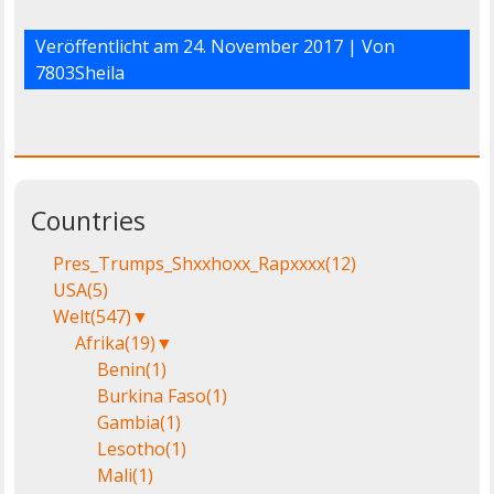
Veröffentlicht am
24. November 2017
| Von
7803Sheila
Countries
Pres_Trumps_Shxxhoxx_Rapxxxx
(12)
USA
(5)
Welt
(547)
▼
Afrika
(19)
▼
Benin
(1)
Burkina Faso
(1)
Gambia
(1)
Lesotho
(1)
Mali
(1)