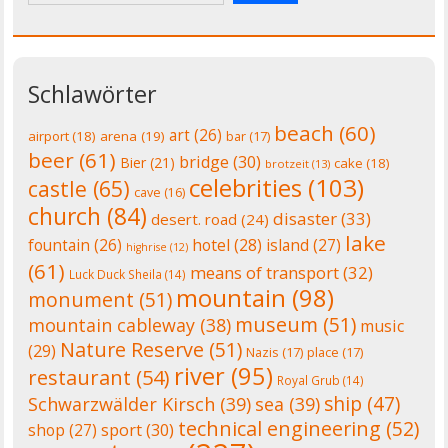
Schlawörter
beach
(60)
art
(26)
airport
(18)
arena
(19)
bar
(17)
beer
(61)
bridge
(30)
Bier
(21)
cake
(18)
brotzeit
(13)
celebrities
(103)
castle
(65)
cave
(16)
church
(84)
disaster
(33)
desert. road
(24)
lake
fountain
(26)
hotel
(28)
island
(27)
highrise
(12)
(61)
means of transport
(32)
Luck Duck Sheila
(14)
mountain
(98)
monument
(51)
museum
(51)
mountain cableway
(38)
music
Nature Reserve
(51)
(29)
Nazis
(17)
place
(17)
river
(95)
restaurant
(54)
Royal Grub
(14)
ship
(47)
Schwarzwälder Kirsch
(39)
sea
(39)
technical engineering
(52)
shop
(27)
sport
(30)