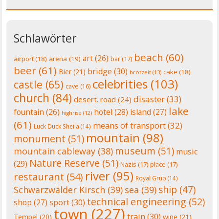
Schlawörter
beach
(60)
art
(26)
airport
(18)
arena
(19)
bar
(17)
beer
(61)
bridge
(30)
Bier
(21)
cake
(18)
brotzeit
(13)
celebrities
(103)
castle
(65)
cave
(16)
church
(84)
disaster
(33)
desert. road
(24)
lake
fountain
(26)
hotel
(28)
island
(27)
highrise
(12)
(61)
means of transport
(32)
Luck Duck Sheila
(14)
mountain
(98)
monument
(51)
museum
(51)
mountain cableway
(38)
music
Nature Reserve
(51)
(29)
Nazis
(17)
place
(17)
river
(95)
restaurant
(54)
Royal Grub
(14)
ship
(47)
Schwarzwälder Kirsch
(39)
sea
(39)
technical engineering
(52)
shop
(27)
sport
(30)
town
(227)
train
(30)
Tempel
(20)
wine
(21)