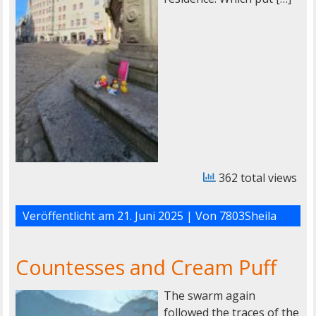
362 total views
Veröffentlicht am
21. Juni 2025
| Von
7803Sheila
Countesses and Cream Puff
The swarm again
followed the traces of the