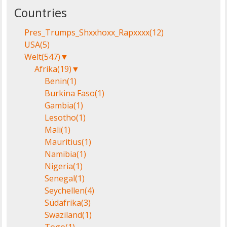
Countries
Pres_Trumps_Shxxhoxx_Rapxxxx
(12)
USA
(5)
Welt
(547)
▼
Afrika
(19)
▼
Benin
(1)
Burkina Faso
(1)
Gambia
(1)
Lesotho
(1)
Mali
(1)
Mauritius
(1)
Namibia
(1)
Nigeria
(1)
Senegal
(1)
Seychellen
(4)
Südafrika
(3)
Swaziland
(1)