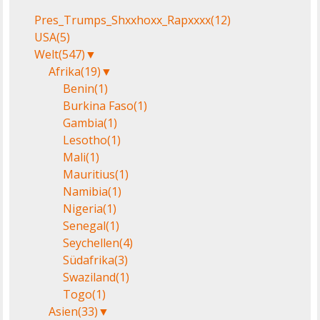
Pres_Trumps_Shxxhoxx_Rapxxxx
(12)
USA
(5)
Welt
(547)
▼
Afrika
(19)
▼
Benin
(1)
Burkina Faso
(1)
Gambia
(1)
Lesotho
(1)
Mali
(1)
Mauritius
(1)
Namibia
(1)
Nigeria
(1)
Senegal
(1)
Seychellen
(4)
Südafrika
(3)
Swaziland
(1)
Togo
(1)
Asien
(33)
▼