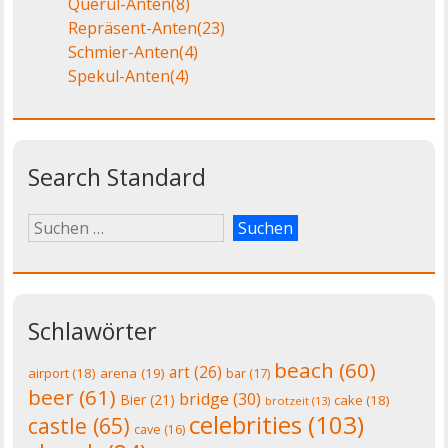
Querul-Anten
(8)
Repräsent-Anten
(23)
Schmier-Anten
(4)
Spekul-Anten
(4)
Search Standard
Schlawörter
beach
(60)
art
(26)
airport
(18)
arena
(19)
bar
(17)
beer
(61)
bridge
(30)
Bier
(21)
cake
(18)
brotzeit
(13)
celebrities
(103)
castle
(65)
cave
(16)