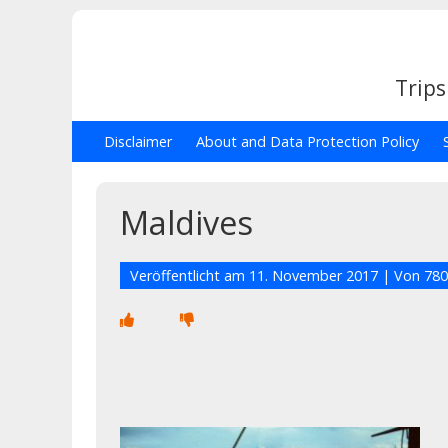
Trips
Disclaimer
About and Data Protection Policy
Maldives
Veröffentlicht am
11. November 2017
| Von
780