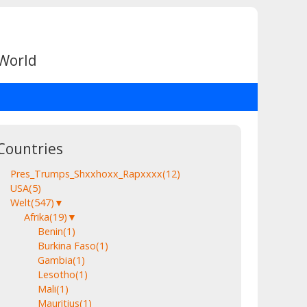
 World
Countries
Pres_Trumps_Shxxhoxx_Rapxxxx
(12)
USA
(5)
Welt
(547)
▼
Afrika
(19)
▼
Benin
(1)
Burkina Faso
(1)
Gambia
(1)
Lesotho
(1)
Mali
(1)
Mauritius
(1)