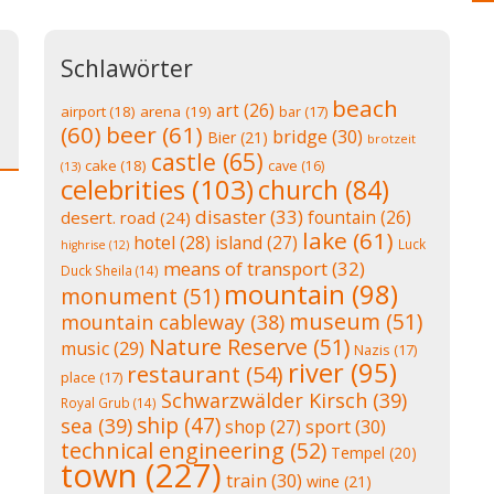
Schlawörter
beach
art
(26)
airport
(18)
arena
(19)
bar
(17)
(60)
beer
(61)
bridge
(30)
Bier
(21)
brotzeit
castle
(65)
cake
(18)
cave
(16)
(13)
celebrities
(103)
church
(84)
disaster
(33)
fountain
(26)
desert. road
(24)
lake
(61)
hotel
(28)
island
(27)
Luck
highrise
(12)
means of transport
(32)
Duck Sheila
(14)
mountain
(98)
monument
(51)
museum
(51)
mountain cableway
(38)
Nature Reserve
(51)
music
(29)
Nazis
(17)
river
(95)
restaurant
(54)
place
(17)
Schwarzwälder Kirsch
(39)
Royal Grub
(14)
ship
(47)
sea
(39)
shop
(27)
sport
(30)
technical engineering
(52)
Tempel
(20)
town
(227)
train
(30)
wine
(21)