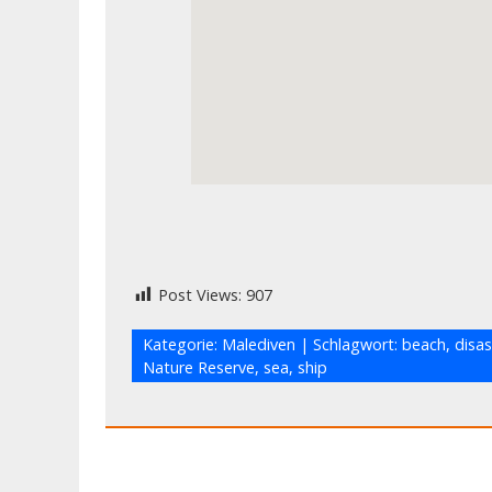
Post Views:
907
Kategorie:
Malediven
| Schlagwort:
beach
,
disas
Nature Reserve
,
sea
,
ship