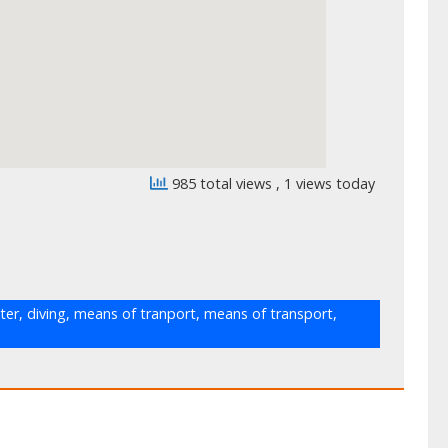
985 total views
, 1 views today
ter
,
diving
,
means of tranport
,
means of transport
,