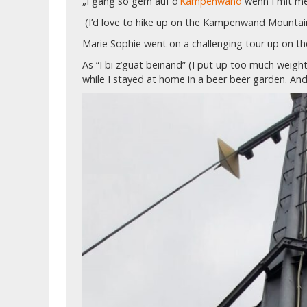
„I gang so gern auf d’
Kampenwand
wenn I mit m
(I’d love to hike up on the Kampenwand Mountain 
Marie Sophie went on a challenging tour up on t
As “I bi z’guat beinand” (I put up too much wei
while I stayed at home in a beer beer garden. An