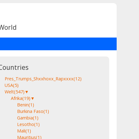
 World
Countries
Pres_Trumps_Shxxhoxx_Rapxxxx
(12)
USA
(5)
Welt
(547)
▼
Afrika
(19)
▼
Benin
(1)
Burkina Faso
(1)
Gambia
(1)
Lesotho
(1)
Mali
(1)
Mauritius
(1)