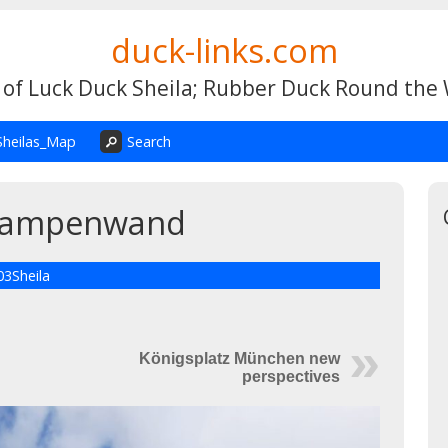
duck-links.com
 of Luck Duck Sheila; Rubber Duck Round the
Sheilas_Map
Search
d’Kampenwand
03Sheila
Königsplatz München new
perspectives