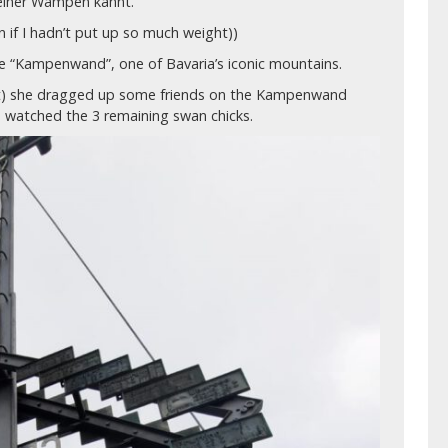
einer Wampen kannt.“
if I hadn’t put up so much weight))
he “Kampenwand”, one of Bavaria’s iconic mountains.
ght) she dragged up some friends on the Kampenwand
d watched the 3 remaining swan chicks.