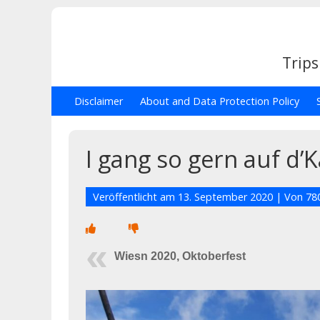
Trips
Disclaimer
About and Data Protection Policy
I gang so gern auf 
Veröffentlicht am
13. September 2020
| Von
78
Wiesn 2020, Oktoberfest